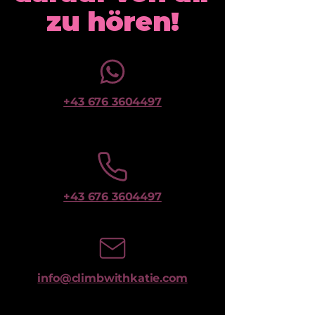
zu hören!
+43 676 3604497
+43 676 3604497
info@climbwithkatie.com